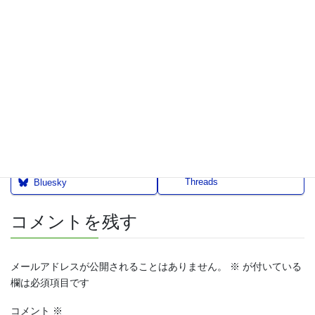
自の内容を表示したり、非表示にする事も可能です。
ビジネス向けWordPressテーマ「Johnny」はシンプルでカ
スタマイズしやすいテーマです。ぜひ一度お試しくださ
い。
ダウンロードはこちら
Threads
Bluesky
コメントを残す
メールアドレスが公開されることはありません。
※
が付いている
欄は必須項目です
コメント
※