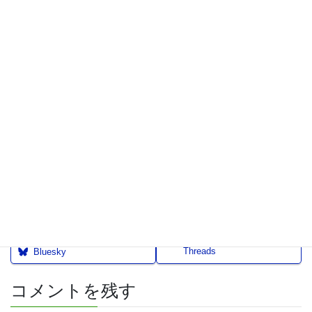
※この表示はExUnitの Call To Action 機能を使って固定ペー
ジに一括で表示しています。投稿タイプ毎や各投稿毎に独
自の内容を表示したり、非表示にする事も可能です。
ビジネス向けWordPressテーマ「Johnny」はシンプルでカ
スタマイズしやすいテーマです。ぜひ一度お試しくださ
い。
ダウンロードはこちら
Threads
Bluesky
コメントを残す