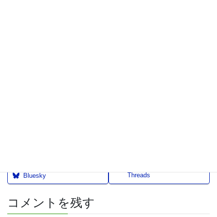
※この表示はExUnitの Call To Action 機能を使って固定ペー
ジに一括で表示しています。投稿タイプ毎や各投稿毎に独
自の内容を表示したり、非表示にする事も可能です。
ビジネス向けWordPressテーマ「Johnny」はシンプルでカ
スタマイズしやすいテーマです。ぜひ一度お試しくださ
い。
ダウンロードはこちら
Threads
Bluesky
コメントを残す