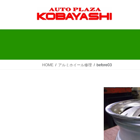
コ
ナ
ン
ビ
テ
ゲ
ン
ー
ツ
シ
へ
ョ
ス
ン
キ
に
ッ
移
HOME
アルミホイール修理
before03
プ
動